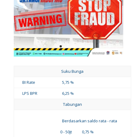
Suku Bunga
BI Rate
5,75 %
LPS BPR
6,25 %
Tabungan
Berdasarkan saldo rata - rata
0 - 50jt 0,75 %