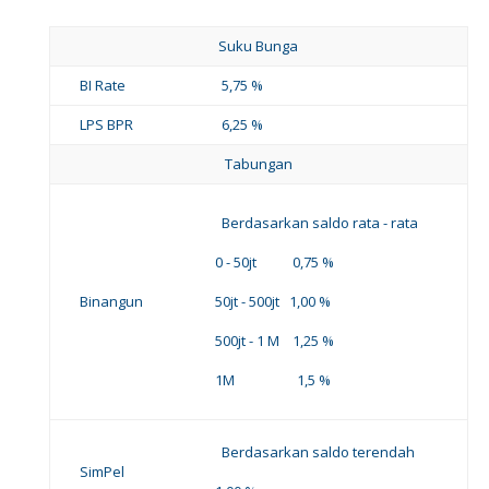
Suku Bunga
BI Rate
5,75 %
LPS BPR
6,25 %
Tabungan
Berdasarkan saldo rata - rata
0 - 50jt 0,75 %
Binangun
50jt - 500jt 1,00 %
500jt - 1 M 1,25 %
1M 1,5 %
Berdasarkan saldo terendah
SimPel