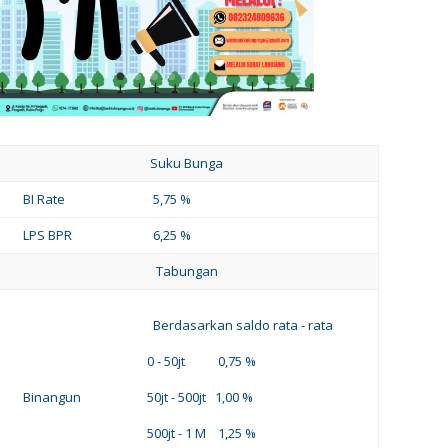
Suku Bunga
BI Rate
5,75 %
LPS BPR
6,25 %
Tabungan
Berdasarkan saldo rata - rata
0 - 50jt 0,75 %
Binangun
50jt - 500jt 1,00 %
500jt - 1 M 1,25 %