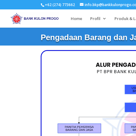
+62 (274) 773662
info.bkp@bankkulonprogo.co
Home
Profil
Produk & 
Pengadaan Barang dan J