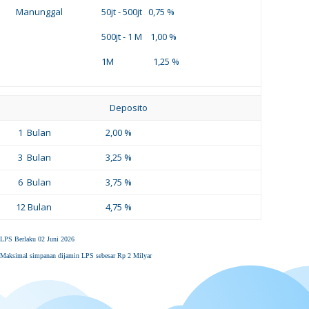
Manunggal
50jt - 500jt 0,75 %
500jt - 1 M 1,00 %
1M 1,25 %
Deposito
1 Bulan
2,00 %
3 Bulan
3,25 %
6 Bulan
3,75 %
12 Bulan
4,75 %
LPS Berlaku 02 Juni 2026
Maksimal simpanan dijamin LPS sebesar Rp 2 Milyar