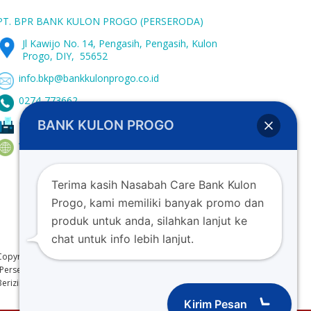
PT. BPR BANK KULON PROGO (PERSERODA)
Jl Kawijo No. 14, Pengasih, Pengasih, Kulon
Progo, DIY, 55652
info.bkp@bankkulonprogo.co.id
0274-773662
0274-773107
BANK KULON PROGO
www.bankkulonprogo.co.id
Terima kasih Nasabah Care Bank Kulon
Progo, kami memiliki banyak promo dan
produk untuk anda, silahkan lanjut ke
chat untuk info lebih lanjut.
Copyright © 2022. PT. BPR Bank Kulon Progo
(Perseroda)
Berizin dan diawasi oleh OJK (Otoritas Jasa Keuangan)
Kirim Pesan