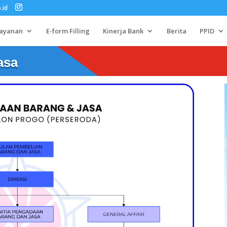
.id
Layanan
E-form Filling
Kinerja Bank
Berita
PPID
asa