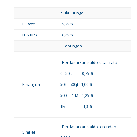
Suku Bunga
BI Rate
5,75 %
LPS BPR
6,25 %
Tabungan
Berdasarkan saldo rata - rata
0 - 50jt 0,75 %
Binangun
50jt - 500jt 1,00 %
500jt - 1 M 1,25 %
1M 1,5 %
Berdasarkan saldo terendah
SimPel