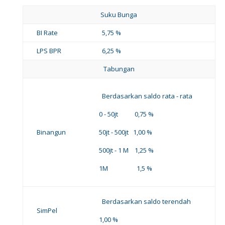
Suku Bunga
BI Rate
5,75 %
LPS BPR
6,25 %
Tabungan
Berdasarkan saldo rata - rata
0 - 50jt 0,75 %
Binangun
50jt - 500jt 1,00 %
500jt - 1 M 1,25 %
1M 1,5 %
Berdasarkan saldo terendah
SimPel
1,00 %