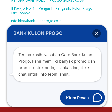
PT. BPR BANK KULON PROGO (PERSERODA)
Jl Kawijo No. 14, Pengasih, Pengasih, Kulon Progo,
DIY, 55652
info.bkp@bankkulonprogo.co.id
0274-773662
BANK KULON PROGO
0274-773107
www.bankkulonprogo.co.id
Terima kasih Nasabah Care Bank Kulon
Progo, kami memiliki banyak promo dan
produk untuk anda, silahkan lanjut ke
chat untuk info lebih lanjut.
Copyright © 2022. PT. BPR Bank Kulon Progo (Perseroda)
Berizin dan diawasi oleh OJK (Otoritas Jasa Keuangan)
Kirim Pesan