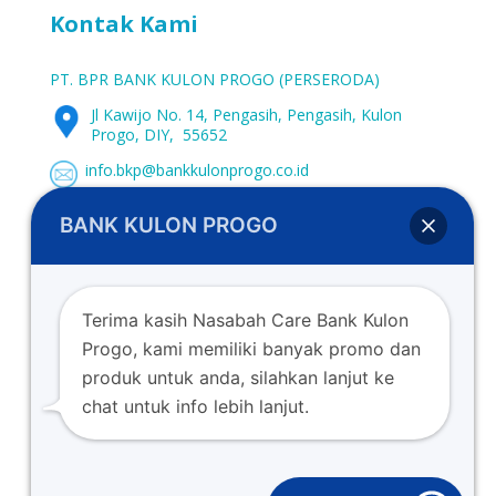
Kontak Kami
PT. BPR BANK KULON PROGO (PERSERODA)
Jl Kawijo No. 14, Pengasih, Pengasih, Kulon
Progo, DIY, 55652
info.bkp@bankkulonprogo.co.id
0274-773662
BANK KULON PROGO
0274-773107
www.bankkulonprogo.co.id
Terima kasih Nasabah Care Bank Kulon
Progo, kami memiliki banyak promo dan
produk untuk anda, silahkan lanjut ke
chat untuk info lebih lanjut.
Copyright © 2022. PT. BPR Bank Kulon Progo (Perseroda)
Berizin dan diawasi oleh OJK (Otoritas Jasa Keuangan)