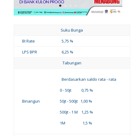
Suku Bunga
BI Rate
5,75 %
LPS BPR
6,25 %
Tabungan
Berdasarkan saldo rata - rata
0 - 50jt 0,75 %
Binangun
50jt - 500jt 1,00 %
500jt - 1 M 1,25 %
1M 1,5 %