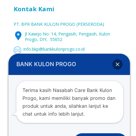
Kontak Kami
PT. BPR BANK KULON PROGO (PERSERODA)
Jl Kawijo No. 14, Pengasih, Pengasih, Kulon
Progo, DIY, 55652
info.bkp@bankkulonprogo.co.id
0274-773662
BANK KULON PROGO
0274-773107
www.bankkulonprogo.co.id
Terima kasih Nasabah Care Bank Kulon
Progo, kami memiliki banyak promo dan
produk untuk anda, silahkan lanjut ke
chat untuk info lebih lanjut.
Copyright © 2022. PT. BPR Bank Kulon Progo (Perseroda)
Berizin dan diawasi oleh OJK (Otoritas Jasa Keuangan)