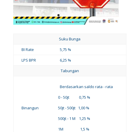
Suku Bunga
BI Rate
5,75 %
LPS BPR
6,25 %
Tabungan
Berdasarkan saldo rata - rata
0 - 50jt 0,75 %
Binangun
50jt - 500jt 1,00 %
500jt - 1 M 1,25 %
1M 1,5 %