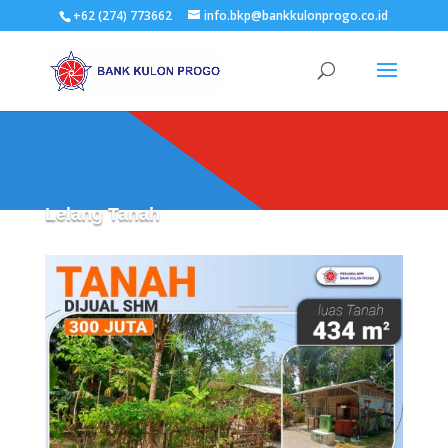
+62 (274) 773662
info.bkp@bankkulonprogo.co.id
Lelang Tanah