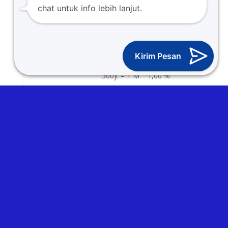
0,75 %
chat untuk info lebih lanjut.
Berdasarkan saldo rata – rata
0 – 50jt 0,50 %
Kirim Pesan
Manunggal
50jt – 500jt 0,75 %
500jt – 1 M 1,00 %
1M 1,25 %
Deposito
1 Bulan
3,00 %
3 Bulan
4,00 %
6 Bulan
4,50 %
12 Bulan
5,00 %
*LPS Berlaku 28 Agustus 2025 – 31 September 2025