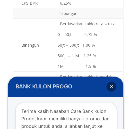
LPS BPR
6,25%
Tabungan
Berdasarkan saldo rata – rata
0 – 50jt 0,75 %
Binangun
50jt – 500jt 1,00 %
500jt – 1 M 1,25 %
1M 1,5 %
Berdasarkan saldo terendah
SimPel
BANK KULON PROGO
1,00 %
Berdasarkan saldo terendah
Siswa
TabunganKu
1,00 %
Terima kasih Nasabah Care Bank Kulon
Progo, kami memiliki banyak promo dan
Berdasarkan saldo rata – rata
Tamasya
produk untuk anda, silahkan lanjut ke
Plus