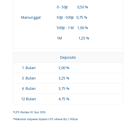
0 - 50jt 0,50 %
Manunggal
50jt - 500jt 0,75 %
500jt - 1 M 1,00 %
1M 1,25 %
Deposito
1 Bulan
2,00 %
3 Bulan
3,25 %
6 Bulan
3,75 %
12 Bulan
4,75 %
*LPS Berlaku 02 Juni 2026
*Maksimal simpanan dijamin LPS sebesar Rp 2 Milyar