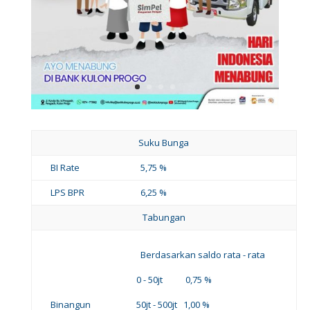
Suku Bunga
BI Rate
5,75 %
LPS BPR
6,25 %
Tabungan
Berdasarkan saldo rata - rata
0 - 50jt 0,75 %
Binangun
50jt - 500jt 1,00 %