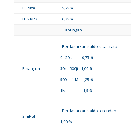
BI Rate
5,75 %
LPS BPR
6,25 %
Tabungan
Berdasarkan saldo rata - rata
0 - 50jt 0,75 %
Binangun
50jt - 500jt 1,00 %
500jt - 1 M 1,25 %
1M 1,5 %
Berdasarkan saldo terendah
SimPel
1,00 %