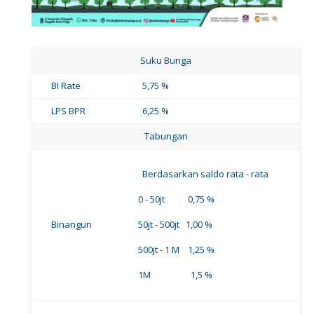
Suku Bunga
BI Rate
5,75 %
LPS BPR
6,25 %
Tabungan
Berdasarkan saldo rata - rata
0 - 50jt 0,75 %
Binangun
50jt - 500jt 1,00 %
500jt - 1 M 1,25 %
1M 1,5 %