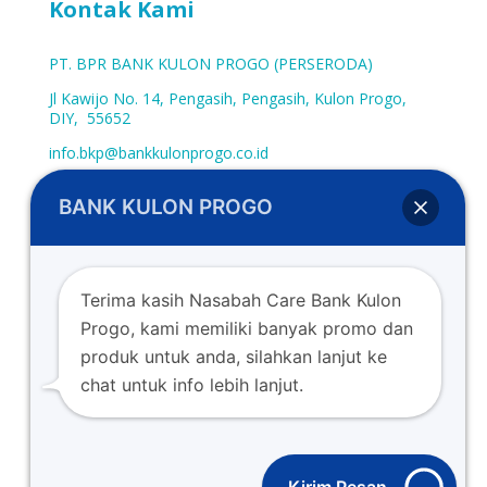
Kontak Kami
PT. BPR BANK KULON PROGO (PERSERODA)
Jl Kawijo No. 14, Pengasih, Pengasih, Kulon Progo,
DIY, 55652
info.bkp@bankkulonprogo.co.id
0274-773662
BANK KULON PROGO
0274-773107
www.bankkulonprogo.co.id
Terima kasih Nasabah Care Bank Kulon
Progo, kami memiliki banyak promo dan
produk untuk anda, silahkan lanjut ke
chat untuk info lebih lanjut.
Copyright © 2022. PT. BPR Bank Kulon Progo (Perseroda)
Berizin dan diawasi oleh OJK (Otoritas Jasa Keuangan)