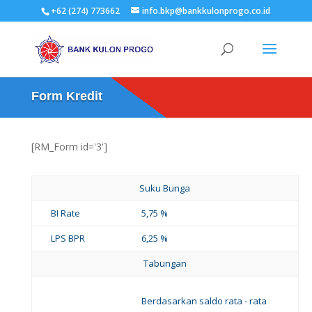
+62 (274) 773662
info.bkp@bankkulonprogo.co.id
Form Kredit
[RM_Form id='3']
Suku Bunga
BI Rate
5,75 %
LPS BPR
6,25 %
Tabungan
Berdasarkan saldo rata - rata